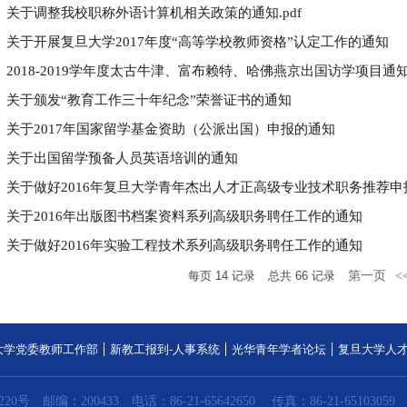
关于调整我校职称外语计算机相关政策的通知.pdf
关于开展复旦大学2017年度“高等学校教师资格”认定工作的通知
2018-2019学年度太古牛津、富布赖特、哈佛燕京出国访学项目通
关于颁发“教育工作三十年纪念”荣誉证书的通知
关于2017年国家留学基金资助（公派出国）申报的通知
关于出国留学预备人员英语培训的通知
关于做好2016年复旦大学青年杰出人才正高级专业技术职务推荐申报
关于2016年出版图书档案资料系列高级职务聘任工作的通知
关于做好2016年实验工程技术系列高级职务聘任工作的通知
每页
14
记录
总共
66
记录
第一页
<
大学党委教师工作部
新教工报到-人事系统
光华青年学者论坛
复旦大学人
20号
邮编：200433
电话：86-21-65642650
传真：86-21-65103059