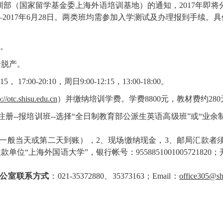
（国家留学基金委上海外语培训基地）的通知，2017年即将分
7日—2017年6月28日。两类班均需参加入学测试及办理报到手续。
0。
全脱产。
7:00-20:10，周日9:00-12:15，13:00-18:00。
p://otc.shisu.edu.cn
）并缴纳培训学费。学费8800元，教材费约280
-注册--报培训班--选择“全日制教育部公派生英语高级班”或“
一般当天或第二天到账），2、现场缴纳现金，3、邮局汇款者须
“上海外国语大学”，银行帐号：9558851001005721820；
公室联系方式
：021-35372880、35373163；Email：
office305@sh