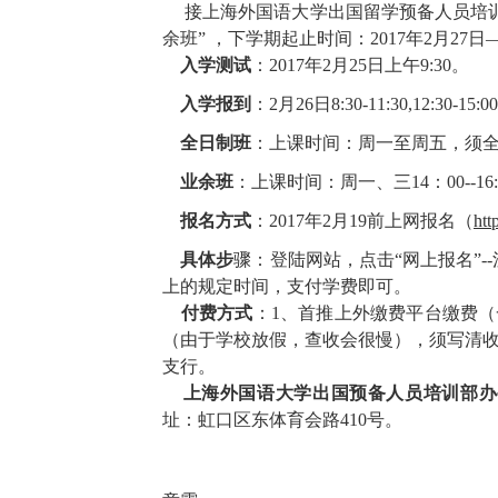
接上海外国语大学出国留学预备人员培训部
余班” ，下学期起止时间：2017年2月2
入学
测试
：2017年2月25日上午9:30。
入学报到
：2月26日8:30-11:30,12:30-15:0
全日制班
：上课时间：周一至周五，须
业余班
：上课时间：周一、三14：00--16:15， 1
报名方
式
：2017年2月19前上网报名（
htt
具体步
骤：登陆网站，点击“网上报名”-
上的规定时间，支付学费即可。
付费方式
：1、首推上外缴费平台缴费（
（由于学校放假，查收会很慢），须写清收款单位
支行。
上海
外国语大学出国预备人员培训部办
址：虹口区东体育会路410号。