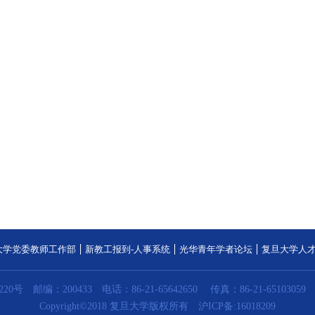
大学党委教师工作部
新教工报到-人事系统
光华青年学者论坛
复旦大学人
20号
邮编：200433
电话：86-21-65642650
传真：86-21-65103059
Copyright©2018 复旦大学版权所有
沪ICP备:16018209