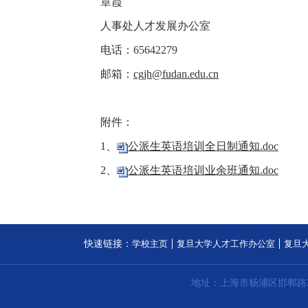
章霞
人事处人才发展办公室
电话：65642279
邮箱：
cgjh@fudan.edu.cn
附件：
1、
公派生英语培训全日制通知.doc
2、
公派生英语培训业余班通知.doc
快速链接：
学校主页
复旦大学人才工作办公室
复旦
地址：上海市杨浦区邯郸路2