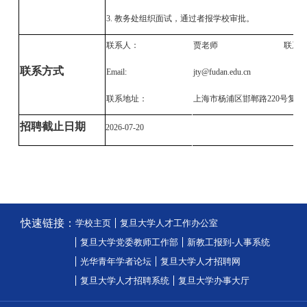
3. 教务处组织面试，通过者报学校审批。
联系人：
贾老师
联系
联系方式
Email:
jty@fudan.edu.cn
联系地址：
上海市杨浦区邯郸路
220号复
招聘截止日期
2026-07-20
快速链接：
学校主页
复旦大学人才工作办公室
复旦大学党委教师工作部
新教工报到-人事系统
光华青年学者论坛
复旦大学人才招聘网
复旦大学人才招聘系统
复旦大学办事大厅