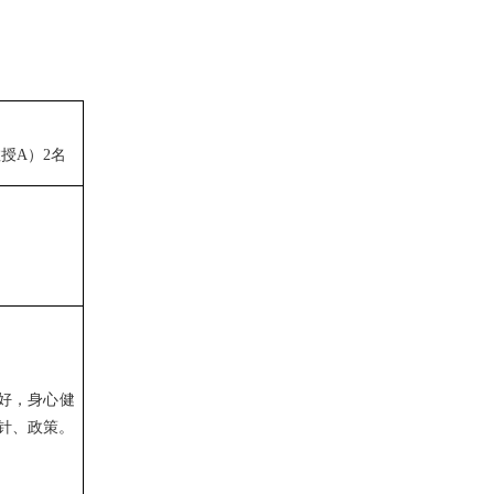
教授
A）
2名
好，身心健
针、政策。