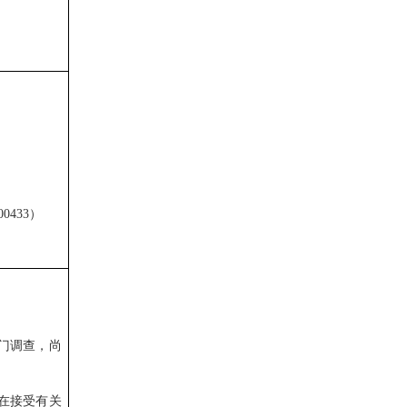
433）
门调查，尚
在接受有关