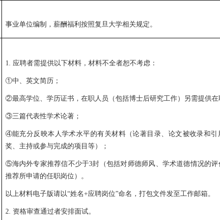
事业单位编制，薪酬福利按照复旦大学相关规定。
1
.
应聘者需提供以下材料，材料不全者恕不考虑：
①中、英文简历；
②最高学位、学历证书，在职人员（包括博士后研究工作）另需提供在
③三篇代表性学术论著；
④能充分反映本人学术水平的有关材料（论著目录、论文被收录和引
奖、主持或参与完成的项目等）；
⑤海内外专家推荐信不少于3封（包括对师德师风、学术道德情况的评
推荐所申请的任职岗位）。
以上材料电子版请以
“姓名+应聘岗位”命名，打包文件发至工作邮箱。
2.
资格审查通过者安排面试。