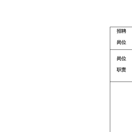
招
聘
岗
位
岗
位
职
责