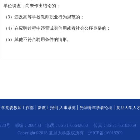
单位调查，尚未作出结论的；
（
3
）违反高等学校教师职业行为规范的；
（
4
）在应聘过程中违背诚实信用或者社会公序良俗的；
（
5
）其他不符合聘用条件的情形。
大学党委教师工作部
新教工报到-人事系统
光华青年学者论坛
复旦大学人
20号
邮编：200433
电话：86-21-65642650
传真：86-21-65103059
Copyright©2018 复旦大学版权所有
沪ICP备:16018209