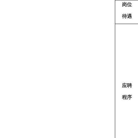
岗
位
待
遇
应
聘
程
序