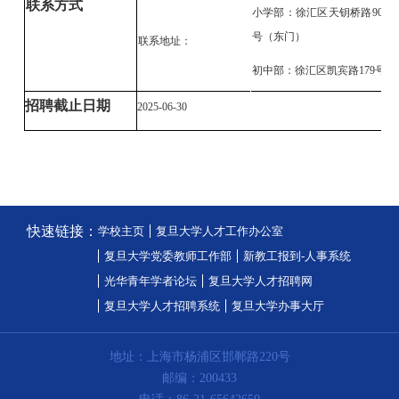
联系方式
小学部：徐汇区天钥桥路
905
号（东门）
联系地址：
初中部：徐汇区凯宾路
179号
招聘截止日期
2025-06-30
快速链接：
学校主页
复旦大学人才工作办公室
复旦大学党委教师工作部
新教工报到-人事系统
光华青年学者论坛
复旦大学人才招聘网
复旦大学人才招聘系统
复旦大学办事大厅
地址：上海市杨浦区邯郸路220号
邮编：200433