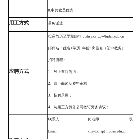
8.中共党员优先；
用工方式
劳务派遣
投递简历至学校邮箱：
xhsyxx_zp@fudan.edu.cn
邮件名：姓名
+学历+年龄+岗位名（初中教务）
招聘流程：
应聘方式
1、线上查阅简历；
2、线下面谈及资料审核；
3、招聘录用；
4、与第三方劳务公司签订劳务协议；
联系人：
何老师
联系
Email:
xhsyxx_zp@fudan.edu.cn