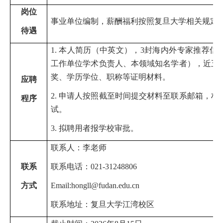
岗
位
事业单位编制，薪酬福利按照复旦大学相关规定
待
遇
1.
本人简历（中英文），3封海内外专家推荐信
工作单位学术负责人、本领域知名学者），近五
奖、学历学位、职称等证明材料。
应
聘
2.
申请人按照截至时间提交材料至联系邮箱，材
程
序
试。
3.
拟聘用者报学校审批。
联系人：李老师
联
系
联系电话：021-31248806
方
式
Email:hongll@fudan.edu.cn
联系地址：复旦大学江湾校区