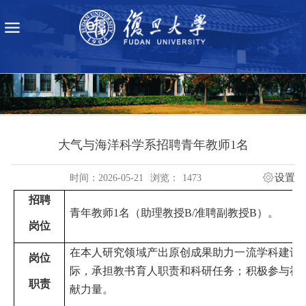
大气与海洋科学系招聘青年教师1名
设置
时间：2026-05-21
浏览：
1473
招
聘
青年教师1名（助理教授B/准聘副教授B）。
岗
位
在本人研究领域产出原创成果助力一流学科建设
岗
位
际，承担教书育人职责和科研任务；积极参与社
职
责
献力量。