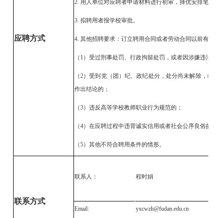
2. 用人单位对应聘者申请材料进行初审，择优安排笔试
3. 拟聘用者报学校审批。
应聘方式
4. 其他招聘要求：订立聘用合同或者劳动合同以前有下
（
1）受过刑事处罚、行政拘留处罚，或者因涉嫌违法
（
2）受到党（团）纪、政纪处分，处分尚未解除，或
作出结论的；
（
3）违反高等学校教师职业行为规范的；
（
4）在应聘过程中违背诚实信用或者社会公序良俗的；
（
5）其他不符合聘用条件的情形。
联系人：
程时娟
联系方式
Email:
yxcwzh@fudan.edu.cn