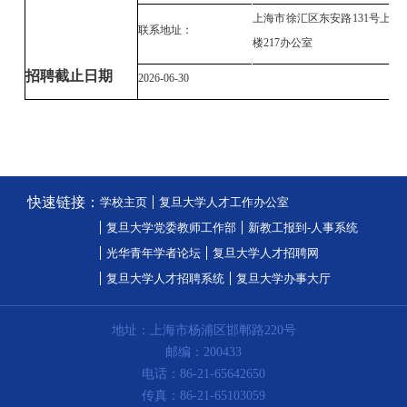
上海市徐汇区东安路
131号上
联系地址：
楼217办公室
招聘截止日期
2026-06-30
快速链接：
学校主页
复旦大学人才工作办公室
复旦大学党委教师工作部
新教工报到-人事系统
光华青年学者论坛
复旦大学人才招聘网
复旦大学人才招聘系统
复旦大学办事大厅
地址：上海市杨浦区邯郸路220号
邮编：200433
电话：86-21-65642650
传真：86-21-65103059