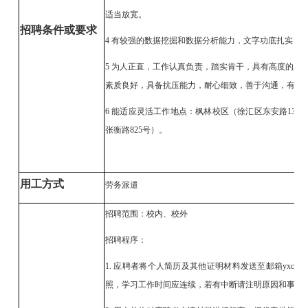
适当放宽。
招聘条件或要求
4 有较强的数据挖掘和数据分析能力，文字功底扎实，
5 为人正直，工作认真负责，踏实肯干，具有高度的工
素质良好，具备抗压能力，耐心细致，善于沟通，有亲
6 能适应灵活工作地点：枫林校区（徐汇区东安路13
张衡路825号）。
用工方式
劳务派遣
招聘范围：校内、校外
招聘程序：
1. 应聘者将个人简历及其他证明材料发送至邮箱yxcwzh@
照，学习工作时间应连续，若有中断请注明原因和事项