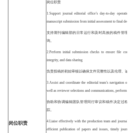
岗位职责
1.Support journal editorial office’s day-to-day operatio
manuscript submission from initial assessment to final decisio
支持期刊编辑部的日常运行和及时高效的稿件管理全
询。
2.Perform initial submission checks to ensure file compl
integrity, and data sharing
负责投稿的初始审核以确保文件完整性以及伦理、诚信
3.Assist and coordinate the editorial team’s navigation of 
well as reviewer selections and communications, perform ch
协助和协调编辑团队管理同行审议和稿件决定过程以
踪。
4.Liaise effectively with the production team and journal pu
岗位职责
efficient publication of papers and issues, timely journal 