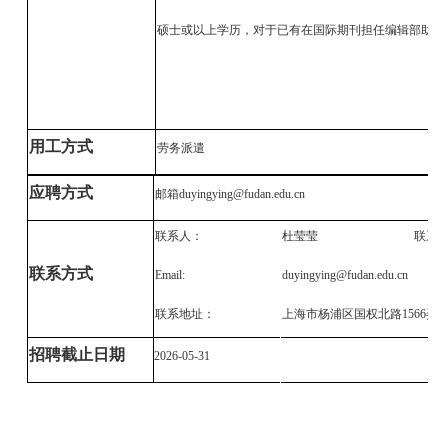
硕士或以上学历，对于已有在国际期刊担任编辑部助理
用工方式
劳务派遣
应聘方式
邮箱
duyingying@fudan.edu.cn
联系人：
杜莹莹
联系
联系方式
Email:
duyingying@fudan.edu.cn
联系地址：
上海市杨浦区国权北路
1566弄
招聘截止日期
2026-05-31