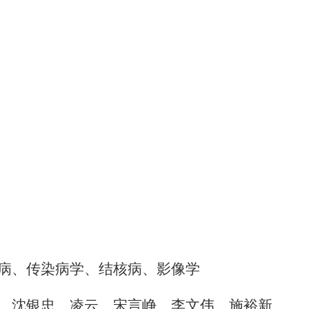
病、传染病学、结核病、影像学
、沈银忠、凌云、宋言峥、李文伟、施裕新