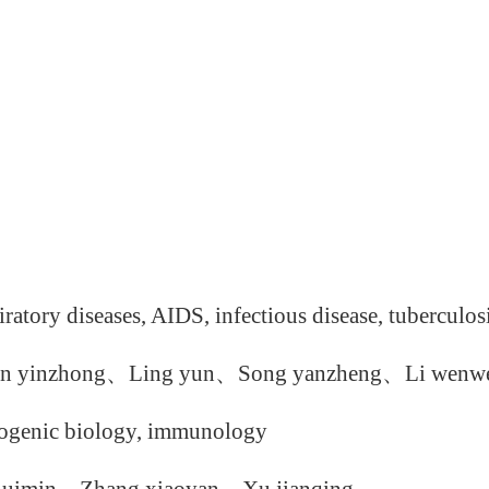
iratory diseases, AIDS, infectious disease, tuberculosi
n yinzhong
、
Ling yun
、
Song yanzheng
、
Li wenw
thogenic biology, immunology