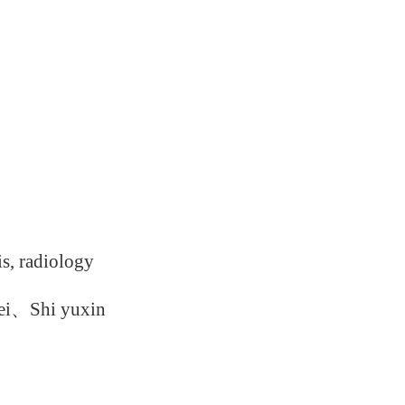
s,
radiology
ei
、
Shi yuxin