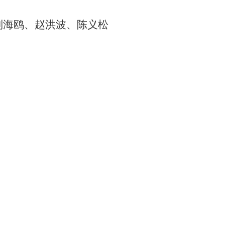
刘海鸥、赵洪波
、
陈义松