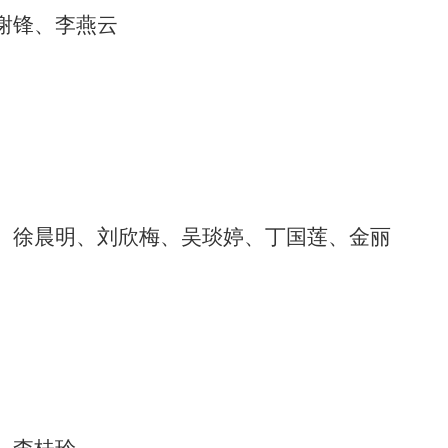
谢锋、李燕云
、徐晨明、刘欣梅、吴琰婷、丁国莲、金丽