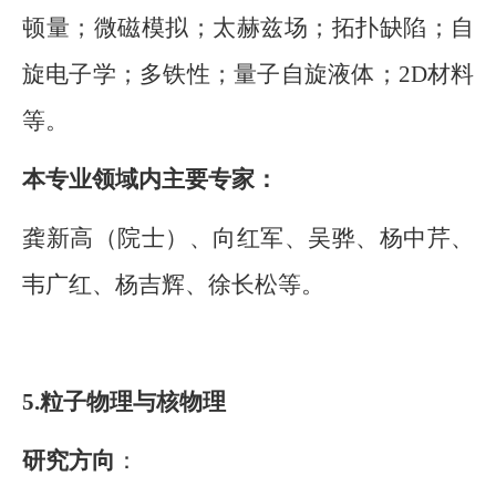
顿量；微磁模拟；太赫兹场；拓扑缺陷；自
旋电子学；多铁性；量子自旋液体；
2D
材料
等。
本专业领域内主要专家：
龚新高（院士）、向红军、吴骅、杨中芹、
韦广红、杨吉辉、徐长松等。
5.
粒子物理与核物理
研究方向
：