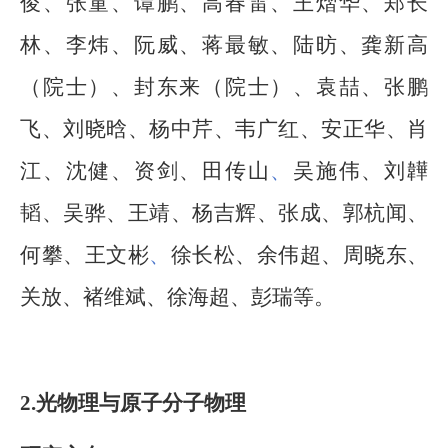
俊、张童、谭鹏、高春雷、王熠华、郑长
林、李炜、阮威、蒋最敏、陆昉、龚新高
（院士）、封东来（院士）、袁喆、张鹏
飞、刘晓晗、杨中芹、韦广红、安正华、肖
江、沈健、资剑、田传山
、
吴施伟、刘韡
韬、吴骅、王靖、杨吉辉、张成、郭杭闻、
何攀、王文彬
、
徐长松、余伟超、周晓东、
关放、褚维斌、徐海超、彭瑞等。
2.
光物理与原子分子物理