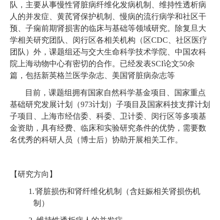
队，主要从事慢性肾脏病纤维化发病机制、维持性透析病
人的并发症、黄芪肾保护机制、慢病的流行病学和社区干
预、子痫前期肾损害的临床与基础等领域研究。除复旦大
学相关研究团队、闵行区各相关机构（区
CDC
、社区医疗
团队）外，课题组还与交大生命科学技术学院、中国农科
院上海动物中心有密切的合作。已经发表
SCI
论文
50
余
篇，包括新英格兰医学杂志、美国肾脏病杂志等
目前，课题组拥有国家自然科学基金项目、国家重点
基础研究发展计划（
973
计划）子项目及国家科技支撑计划
子项目、上海市经信委、科委、卫计委、闵行区等多项基
金资助，具有经费、临床和实验研究条件的优势，需要数
名优秀的科研人员（博士后）协助开展相关工作。
【研究方向】
1.
肾脏损伤和肾纤维化机制（含妊娠相关肾损伤机
制）