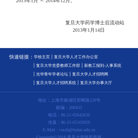
2013
年
1
月
～
2014
年
12
月。
复旦大学药学博士后流动站
2013
年
1
月
14
日
快速链接：
学校主页
复旦大学人才工作办公室
复旦大学党委教师工作部
新教工报到-人事系统
光华青年学者论坛
复旦大学人才招聘网
复旦大学人才招聘系统
复旦大学办事大厅
地址：上海市杨浦区邯郸路220号
邮编：200433
电话：86-21-65642650
传真：86-21-65103059
E-Mail：rsxzb@fudan.edu.cn
Copyright©2018 复旦大学版权所有