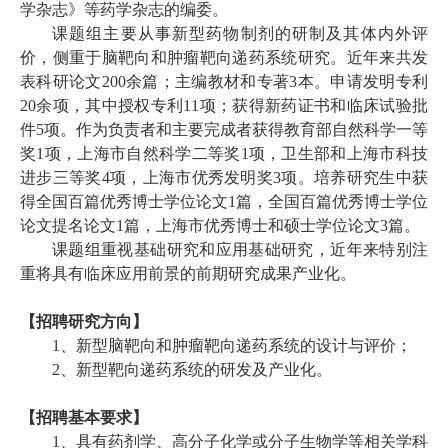
学杂志》等药学杂志的编委。
课题组主要从事新型药物制剂的研制及其体内外评
价，侧重于脑靶向和肿瘤靶向递药系统研究。近年来共发
表科研论文
200
余
篇；主编教材
和
专著
3
本。申请发明专利
20
余
项，其中授权专利
11
项；获得新药证书
和
临床试验批
件
5
项。作为负责者和主要完成者获得教育部自然科学一等
奖
1
项，上海市自然科学二等奖
1
项，卫生部和上海市科技
进步三等奖
4
项，上海市优秀发明奖
3
项。培养研究生中获
得全国百篇优秀博士学位论文
1
篇，全国百篇优秀博士学位
论文提名论文
1
篇，上海市优秀博士和硕士学位论文
3
篇。
课题组重视基础研究和应用基础研究，近年来特别注
重将具有临床应用前景的前期研究成果产业化。
【招聘研究方向】
1
、新型脑靶向和肿瘤靶向递药系统的设计与评价；
2
、新型靶向递药系统的研发及产业化。
【招聘基本要求】
1
、具有药剂学、高分子化学或分子生物学等相关学科