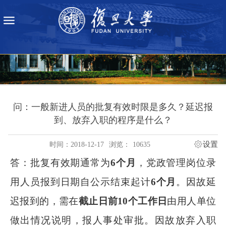
问：一般新进人员的批复有效时限是多久？延迟报
到、放弃入职的程序是什么？
设置
时间：2018-12-17
浏览：
10635
答：批复有效期通常为
6
个月
，党政管理岗位录
用人员报到日期自公示结束起计
6
个月
。因故延
迟报到的，需在
截止日前
10
个工作日
由用人单位
做出情况说明，报人事处审批。因故放弃入职