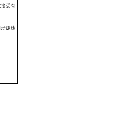
在接受有
因涉嫌违