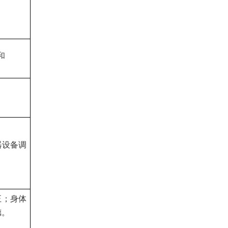
和
器设备调
正；身体
德。